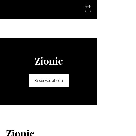
Moments
By Laura
Zionic
Reservar ahora
Zionic