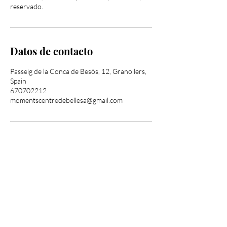
Datos de contacto
Passeig de la Conca de Besòs, 12, Granollers,
Spain
670702212
momentscentredebellesa@gmail.com
¿Estás en
la lista?
Únete para ofertas y descuentos exclusivos