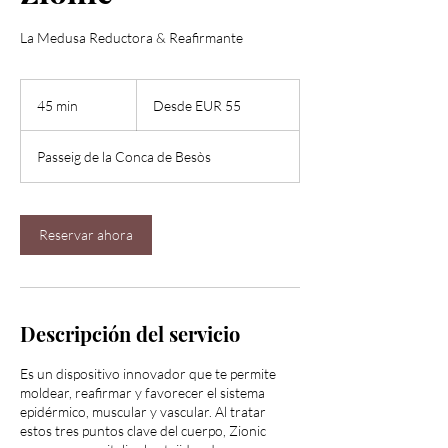
La Medusa Reductora & Reafirmante
Desde
55
45 min
4
Desde EUR 55
euros
5
Passeig de la Conca de Besòs
m
i
n
Reservar ahora
Descripción del servicio
Es un dispositivo innovador que te permite
moldear, reafirmar y favorecer el sistema
epidérmico, muscular y vascular. Al tratar
estos tres puntos clave del cuerpo, Zionic