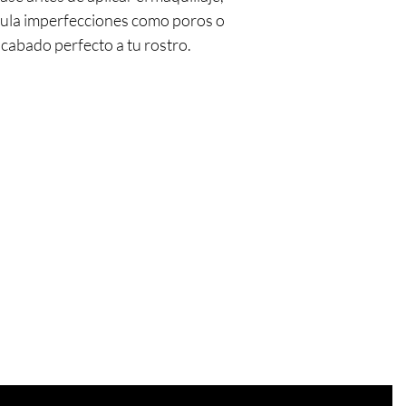
imula imperfecciones como poros o
cabado perfecto a tu rostro.
¿Estás en
la lista?
Únete para ofertas y descuentos exclusivos