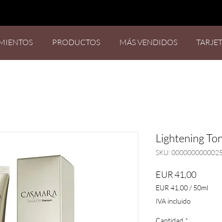
MIENTOS
PRODUCTOS
MÁS VENDIDOS
TARJE
Lightening To
SKU: 000000000002
Precio
EUR 41,00
EUR 41,00
/
50ml
EUR 41,00
IVA incluido
por
50
Cantidad
*