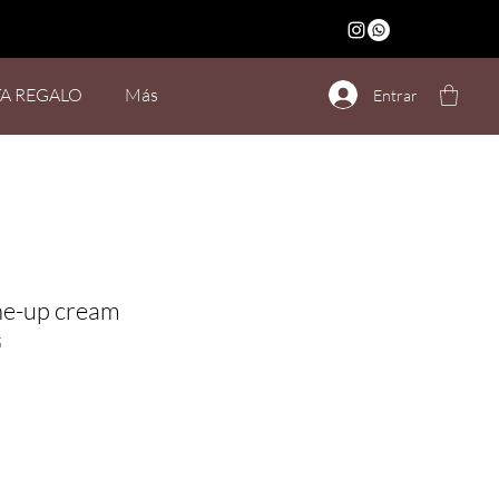
TA REGALO
Más
Entrar
ne-up cream
5