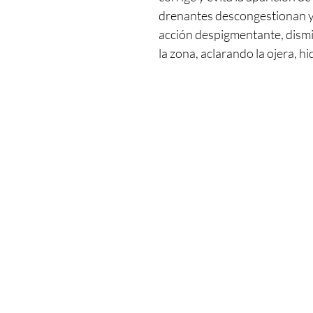
drenantes descongestionan y 
acción despigmentante, dismin
la zona, aclarando la ojera, hi
Ingresa tu email aquí