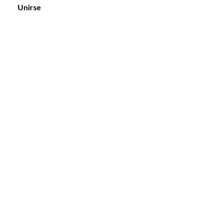
Unirse
tención al Cliente
: +34 670 70 22 12
il:
momentscentredebellesa@gmail.com