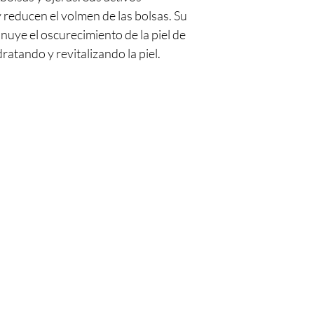
reducen el volmen de las bolsas. Su
uye el oscurecimiento de la piel de
dratando y revitalizando la piel.
¿Estás en
la lista?
Únete para ofertas y descuentos exclusivos