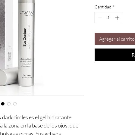
15
Cantidad
*
Mililitro
Agregar al carrito
R
dark circles es el gel hidratante
la zona en la base de los ojos, que
 bolsas y ojeras. Sus activos