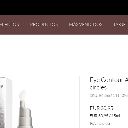
MIENTOS
PRODUCTOS
MÁS VENDIDOS
TARJE
Eye Contour A
circles
SKU: 843656141409
Precio
EUR 30,95
EUR 30,95
/
15ml
EUR 30,95
IVA incluido
por