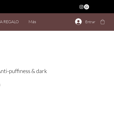
TA REGALO
Más
Entrar
nti-puffiness & dark
3